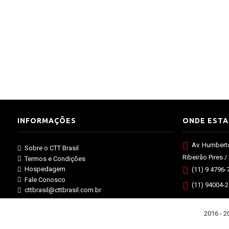
INFORMAÇÕES
ONDE EST
Av. Humbert
Sobre o CTT Brasil
Ribeirão Pires /
Termos e Condições
Hospedagem
(11) 9 4796-
Fale Conosco
(11) 94004-
cttbrasil@cttbrasil.com.br
2016 - 