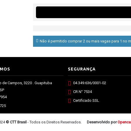
Não é permitido comprar 2 ou mais vagas para 1 no m
AMOS
SEGURANÇA
o de Campos, 3220 . Guapituba
04.349.636/0001-02
 SP
CR N° 7534
7954
Certificado SSL
2725
2024
© CTT Brasil
- Todos os Direitos Reservados.
Desenvolvido por
Opencar