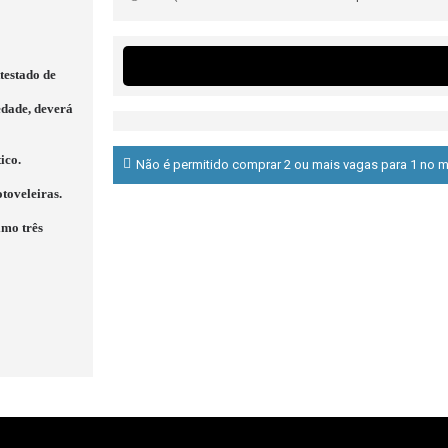
Atestado de
edade, deverá
ico.
Não é permitido comprar 2 ou mais vagas para 1 no m
toveleiras.
imo três