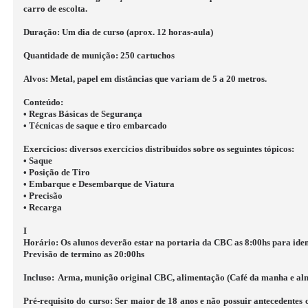
carro de escolta.
Duração
: Um dia de curso (aprox. 12 horas-aula)
Quantidade de munição: 250 cartuchos
Alvos
: Metal, papel em distâncias que variam de 5 a 20 metros.
Conteúdo
:
• Regras Básicas de Segurança
• Técnicas de saque e tiro embarcado
Exercícios: diversos exercícios distribuídos sobre os seguintes tópicos:
• Saque
• Posição de Tiro
• Embarque e Desembarque de Viatura
• Precisão
• Recarga
I
Horário:
Os alunos deverão estar na portaria da CBC as
8:00hs
para iden
Previsão de termino as
20:00hs
Incluso:
Arma, munição original CBC,
alimentação (Café da manha e al
Pré-requisito do curso
: Ser maior de 18 anos e não possuir antecedentes c