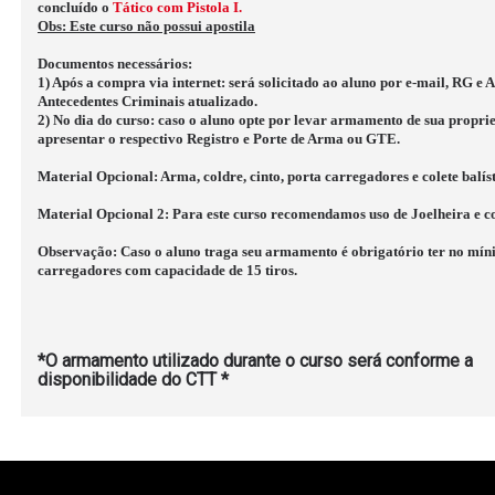
concluído o
Tático com Pistola I.
Obs: Este curso não possui apostila
Documentos necessários:
1) Após a compra via internet: será solicitado ao aluno por e-mail, RG e 
Antecedentes Criminais atualizado.
2) No dia do curso: caso o aluno opte por levar armamento de sua propri
apresentar o respectivo Registro e Porte de Arma ou GTE.
Material Opcional:
Arma, coldre, cinto, porta carregadores e colete balíst
Material Opcional 2:
Para este curso recomendamos uso de Joelheira e co
Observação:
Caso o aluno traga seu armamento é obrigatório ter no mín
carregadores com capacidade de 15 tiros.
*O armamento utilizado durante o curso será conforme a
disponibilidade do CTT *