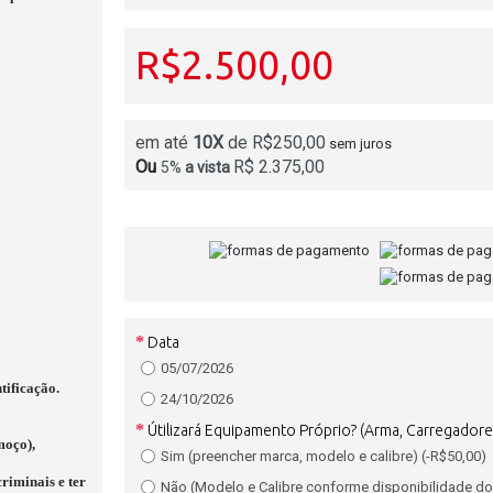
R$2.500,00
em até
10X
de R$250,00
sem juros
Ou
R$ 2.375,00
5%
a vista
Data
05/07/2026
tificação.
24/10/2026
Útilizará Equipamento Próprio? (Arma, Carregadore
moço),
Sim (preencher marca, modelo e calibre) (-R$50,00)
riminais e t
er
Não (Modelo e Calibre conforme disponibilidade do