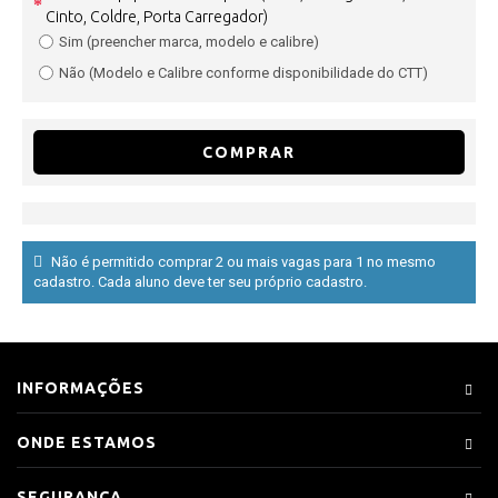
Cinto, Coldre, Porta Carregador)
Sim (preencher marca, modelo e calibre)
Não (Modelo e Calibre conforme disponibilidade do CTT)
COMPRAR
Não é permitido comprar 2 ou mais vagas para 1 no mesmo
cadastro. Cada aluno deve ter seu próprio cadastro.
INFORMAÇÕES
ONDE ESTAMOS
SEGURANÇA